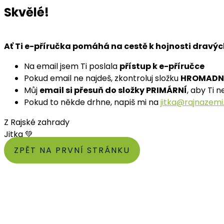
Skvělé!
Ať Ti e-příručka pomáhá na cestě k hojnosti dravýc
Na email jsem Ti poslala
přístup k e-příručce
Pokud email ne najdeš, zkontroluj složku
HROMADNÉ
Můj
email si přesuň do složky PRIMÁRNÍ
, aby Ti 
Pokud to někde drhne, napiš mi na
jitka@rajnazemi
Z Rajské zahrady
Jitka 💚
ZPĚT NA PRVNÍ STRÁNKU