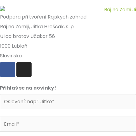
Podpora při tvoření Rajských zahrad
Raj na Zemlji, Jitka Hreščak, s. p.
Ulica bratov Učakar 56
1000 Lublaň
Slovinsko
F
I
a
n
c
s
e
t
Přihlaš se na novinky!
b
a
o
g
o
r
k
a
m