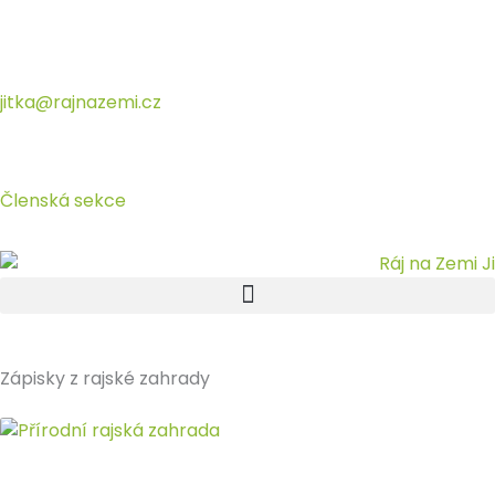
Přeskočit
na
obsah
jitka@rajnazemi.cz
Členská sekce
Zápisky z rajské zahrady