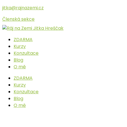
Přeskočit
jitka@rajnazemi.cz
na
obsah
Členská sekce
ZDARMA
Kurzy
Konzultace
Blog
O mě
ZDARMA
Kurzy
Konzultace
Blog
O mě