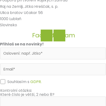
Podpora při tvoření Rajských zahrad
Raj na Zemlji, Jitka Hreščak, s. p.
Ulica bratov Učakar 56
1000 Lublaň
Slovinsko
Facebook
Instagram
Přihlaš se na novinky!
Souhlasím s
GDPR.
Kontrolní otázka:
Které číslo je větší, 2 nebo 8?