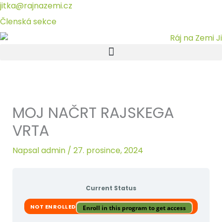
Přeskočit
jitka@rajnazemi.cz
na
Členská sekce
obsah
MOJ NAČRT RAJSKEGA
VRTA
Napsal
admin
/
27. prosince, 2024
Current Status
NOT ENROLLED
Enroll in this program to get access