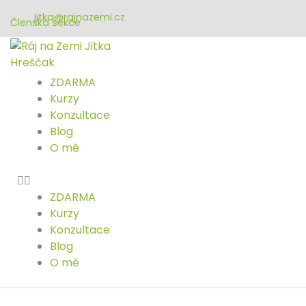
Přeskočit
jitka@rajnazemi.cz
na
Členská sekce
obsah
ZDARMA
Kurzy
Konzultace
Blog
O mě
ZDARMA
Kurzy
Konzultace
Blog
O mě