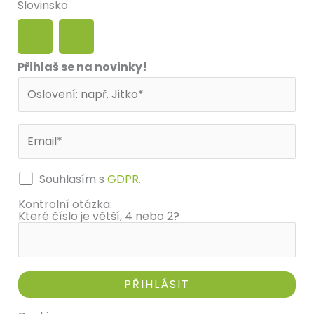
Slovinsko
F
I
a
n
Přihlaš se na novinky!
c
s
e
t
b
a
Souhlasím s
GDPR.
o
g
Kontrolní otázka:
Které číslo je větší, 4 nebo 2?
o
r
k
a