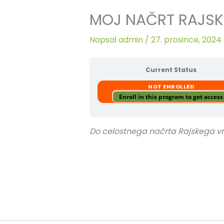
MOJ NAČRT RAJSK
Napsal
admin
/
27. prosince, 2024
Current Status
NOT ENROLLED
Enroll in this program to get access
Do celostnega načrta Rajskega vrt