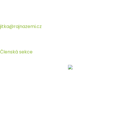
Přeskočit
na
obsah
jitka@rajnazemi.cz
Členská sekce