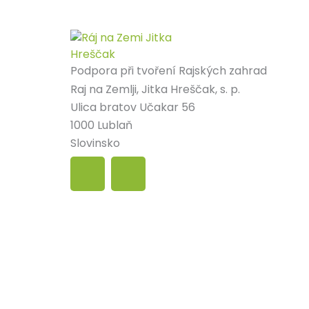
Podpora při tvoření Rajských zahrad
Raj na Zemlji, Jitka Hreščak, s. p.
Ulica bratov Učakar 56
1000 Lublaň
Slovinsko
F
I
a
n
c
s
e
t
b
a
o
g
o
r
k
a
m