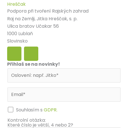
Podpora při tvoření Rajských zahrad
Raj na Zemlji, Jitka Hreščak, s. p.
Ulica bratov Učakar 56
1000 Lublaň
Slovinsko
F
I
a
n
c
s
Přihlaš se na novinky!
e
t
b
a
o
g
o
r
k
a
m
Souhlasím s
GDPR.
Kontrolní otázka:
Které číslo je větší, 4 nebo 2?