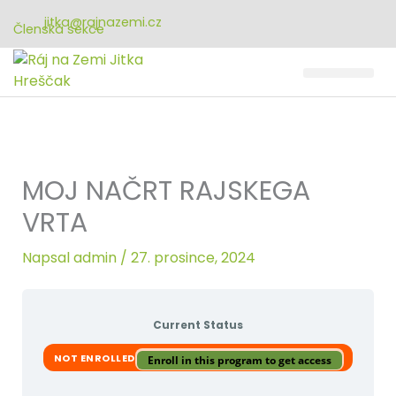
Přeskočit
jitka@rajnazemi.cz
na
Členská sekce
obsah
MOJ NAČRT RAJSKEGA
VRTA
Napsal
admin
/
27. prosince, 2024
Current Status
NOT ENROLLED
Enroll in this program to get access