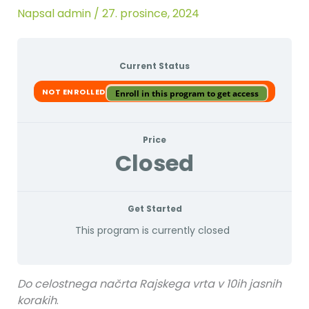
Napsal
admin
/
27. prosince, 2024
Current Status
NOT ENROLLED
Enroll in this program to get access
Price
Closed
Get Started
This program is currently closed
Do celostnega načrta Rajskega vrta v 10ih jasnih
korakih
.