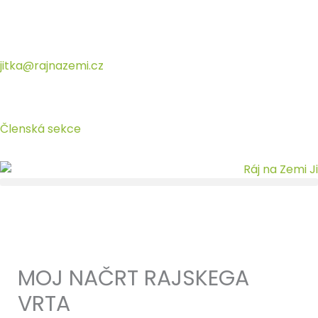
Přeskočit
na
obsah
jitka@rajnazemi.cz
Členská sekce
MOJ NAČRT RAJSKEGA
VRTA