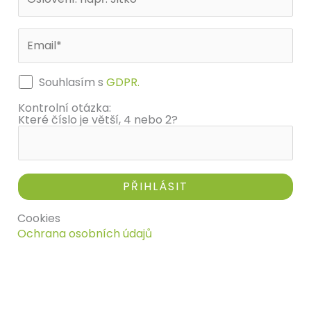
c
s
e
t
b
a
Souhlasím s
GDPR.
o
g
Kontrolní otázka:
Které číslo je větší, 4 nebo 2?
o
r
k
a
m
Cookies
Ochrana osobních údajů