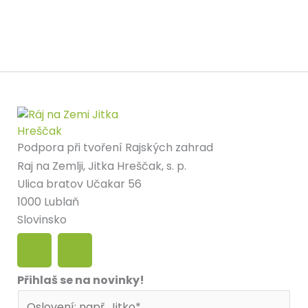
Podpora při tvoření Rajských zahrad
Raj na Zemlji, Jitka Hreščak, s. p.
Ulica bratov Učakar 56
1000 Lublaň
Slovinsko
F
I
a
n
Přihlaš se na novinky!