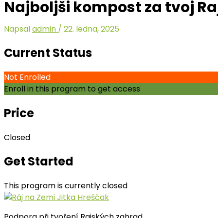
Najboljši kompost za tvoj Raj
Napsal
admin
/
22. ledna, 2025
Current Status
Not Enrolled
Enroll in this program to get access
Price
Closed
Get Started
This program is currently closed
Podpora při tvoření Rajských zahrad