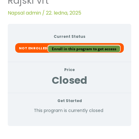
Rajski vrt
Napsal
admin
/
22. ledna, 2025
Current Status
NOT ENROLLED
Enroll in this program to get access
Price
Closed
Get Started
This program is currently closed