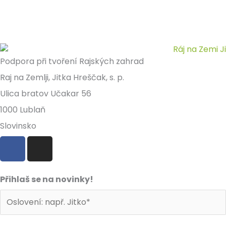
Podpora při tvoření Rajských zahrad
Raj na Zemlji, Jitka Hreščak, s. p.
Ulica bratov Učakar 56
1000 Lublaň
Slovinsko
F
I
a
n
c
s
e
t
Přihlaš se na novinky!
b
a
o
g
o
r