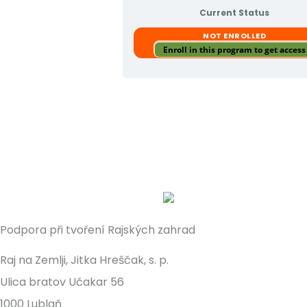
Current Status
NOT ENROLLED
Enroll in this program to get access
Podpora při tvoření Rajských zahrad
Raj na Zemlji, Jitka Hreščak, s. p.
Ulica bratov Učakar 56
1000 Lublaň