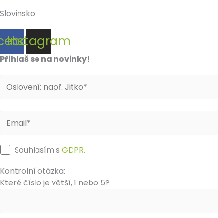
Slovinsko
cebook
Instagram
Přihlaš se na novinky!
Souhlasím s
GDPR.
Kontrolní otázka:
Které číslo je větší, 1 nebo 5?