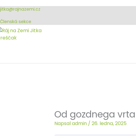
Přeskočit
jitka@rajnazemi.cz
na
obsah
Členská sekce
Od gozdnega vrta
Napsal
admin
/
26. ledna, 2025