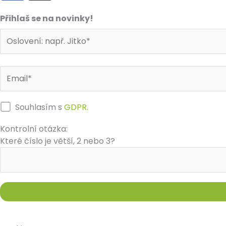
c
s
e
t
Přihlaš se na novinky!
b
a
o
g
o
r
k
a
m
Souhlasím s
GDPR.
Kontrolní otázka:
Které číslo je větší, 2 nebo 3?