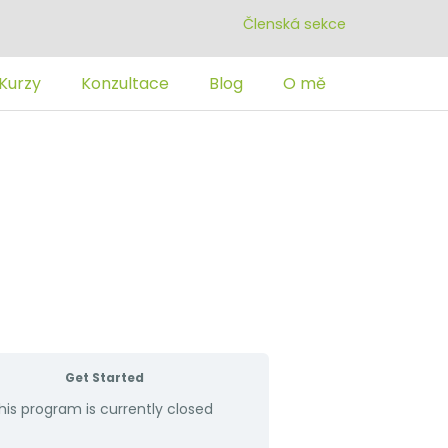
Členská sekce
Kurzy
Konzultace
Blog
O mě
Get Started
his program is currently closed