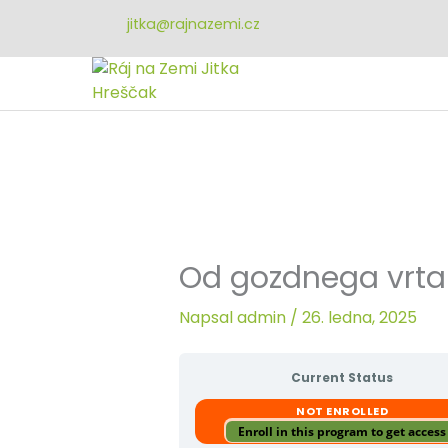
Přeskočit
jitka@rajnazemi.cz
na
obsah
Od gozdnega vrta
Napsal
admin
/
26. ledna, 2025
Current Status
NOT ENROLLED
Enroll in this program to get access