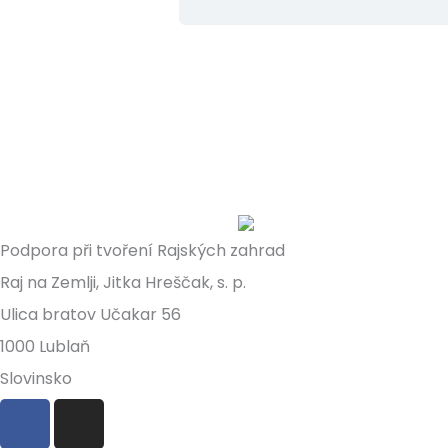
Podpora při tvoření Rajských zahrad
Raj na Zemlji, Jitka Hreščak, s. p.
Ulica bratov Učakar 56
1000 Lublaň
Slovinsko
F
I
a
n