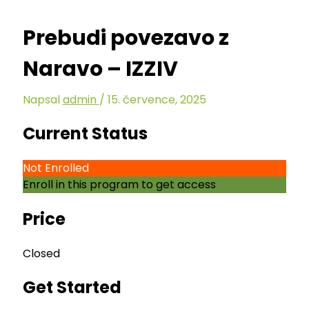
Prebudi povezavo z
Naravo – IZZIV
Napsal
admin
/
15. července, 2025
Current Status
Not Enrolled
Enroll in this program to get access
Price
Closed
Get Started