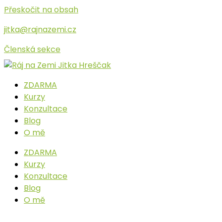
Přeskočit na obsah
jitka@rajnazemi.cz
Členská sekce
ZDARMA
Kurzy
Konzultace
Blog
O mě
ZDARMA
Kurzy
Konzultace
Blog
O mě