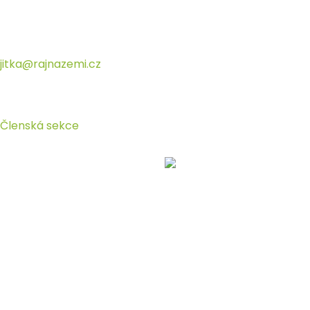
Přeskočit
na
obsah
jitka@rajnazemi.cz
Členská sekce