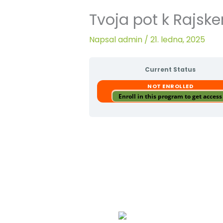
Tvoja pot k Rajsk
Napsal
admin
/
21. ledna, 2025
Current Status
NOT ENROLLED
Enroll in this program to get access