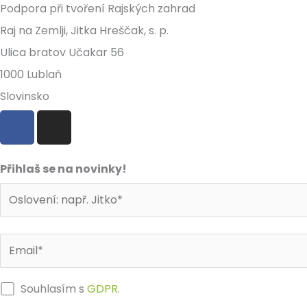
Podpora při tvoření Rajských zahrad
Raj na Zemlji, Jitka Hreščak, s. p.
Ulica bratov Učakar 56
1000 Lublaň
Slovinsko
F
I
a
n
c
s
e
t
Přihlaš se na novinky!
b
a
o
g
o
r
k
a
m
Souhlasím s
GDPR.