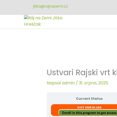
Přeskočit
jitka@rajnazemi.cz
na
obsah
Ustvari Rajski vrt
Napsal
admin
/
31. srpna, 2025
Current Status
NOT ENROLLED
Enroll in this program to get access