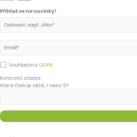
c
s
e
t
Přihlaš se na novinky!
b
a
o
g
o
r
k
a
m
Souhlasím s
GDPR.
Kontrolní otázka:
Které číslo je větší, 1 nebo 5?