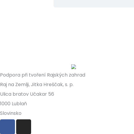
Podpora při tvoření Rajských zahrad
Raj na Zemlji, Jitka Hreščak, s. p.
Ulica bratov Učakar 56
1000 Lublaň
Slovinsko
F
I
a
n