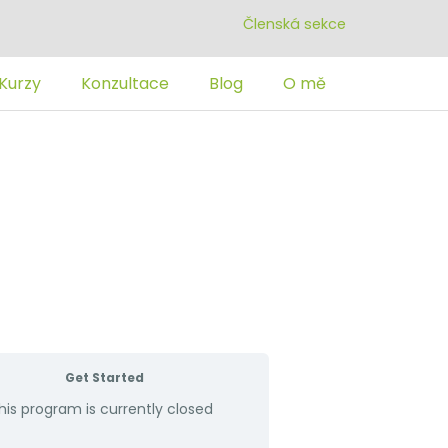
Členská sekce
Kurzy
Konzultace
Blog
O mě
Get Started
his program is currently closed