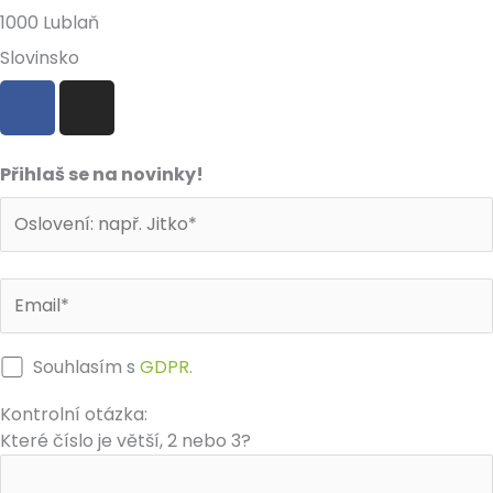
1000 Lublaň
Slovinsko
F
I
a
n
c
s
e
t
Přihlaš se na novinky!
b
a
o
g
o
r
k
a
m
Souhlasím s
GDPR.
Kontrolní otázka:
Které číslo je větší, 2 nebo 3?