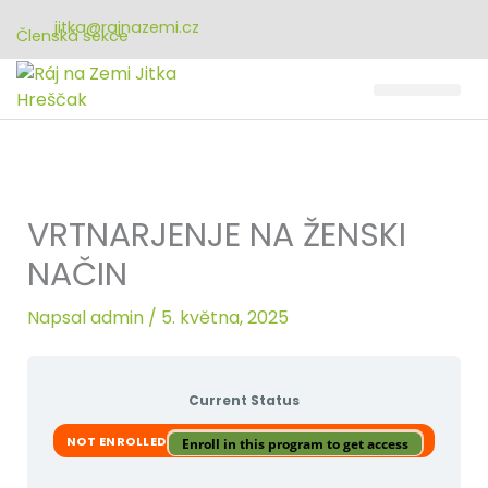
Přeskočit
jitka@rajnazemi.cz
na
Členská sekce
obsah
VRTNARJENJE NA ŽENSKI
NAČIN
Napsal
admin
/
5. května, 2025
Current Status
NOT ENROLLED
Enroll in this program to get access