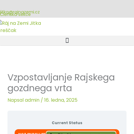
Přeskočit
na
jitka@rajnazemi.cz
Členská sekce
obsah
Vzpostavljanje Rajskega
gozdnega vrta
Napsal
admin
/
16. ledna, 2025
Current Status